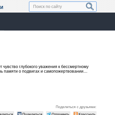
ТИ
ет чувство глубокого уважения к бессмертному
ень памяти о подвигах и самопожертвовании…
Поделиться с друзьями:
елиться
Поделиться
Отправить
Класснуть